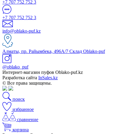
+7 707 752 752 3
+7 707 752 752 3
info@oblako-puf.kz
Алматы, пр. Райымбека, 496А/7 Склад Oblako-puf
@oblako_puf
Интернет-магазин пуфов Oblako-puf.kz
Разработка сайта
InSales.kz
© Все права защищены.
поиск
избранное
сравнение
корзина