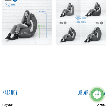
КАТАЛОГ
OBLAKO-PUF.KZ
груши
о нас