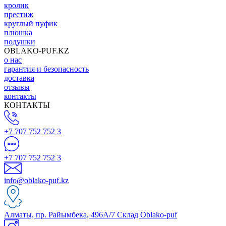
кролик
престиж
круглый пуфик
плюшка
подушки
OBLAKO-PUF.KZ
о нас
гарантия и безопасность
доставка
отзывы
контакты
КОНТАКТЫ
+7 707 752 752 3
+7 707 752 752 3
info@oblako-puf.kz
Алматы, пр. Райымбека, 496А/7 Склад Oblako-puf