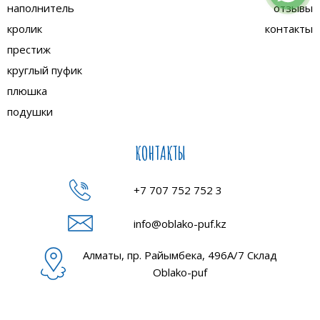
наполнитель
отзывы
кролик
контакты
престиж
круглый пуфик
плюшка
подушки
КОНТАКТЫ
+7 707 752 752 3
info@oblako-puf.kz
Алматы, пр. Райымбека, 496А/7 Склад
Oblako-puf