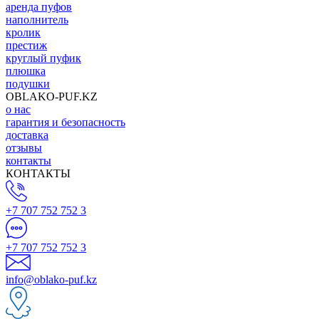
аренда пуфов
наполнитель
кролик
престиж
круглый пуфик
плюшка
подушки
OBLAKO-PUF.KZ
о нас
гарантия и безопасность
доставка
отзывы
контакты
КОНТАКТЫ
+7 707 752 752 3
+7 707 752 752 3
info@oblako-puf.kz