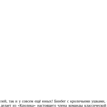
телей, так и у совсем ещё юных! Бинбег с кроличьими ушками,
я делает из «Кролика» настоящего члена команды классической