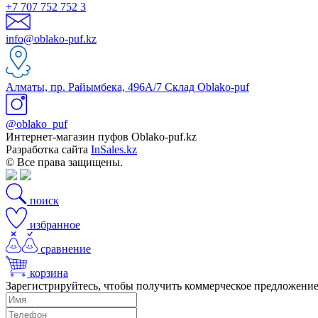
+7 707 752 752 3
info@oblako-puf.kz
Алматы, пр. Райымбека, 496А/7 Склад Oblako-puf
@oblako_puf
Интернет-магазин пуфов Oblako-puf.kz
Разработка сайта
InSales.kz
© Все права защищены.
поиск
избранное
сравнение
корзина
Зарегистрируйтесь, чтобы получить коммерческое предложени