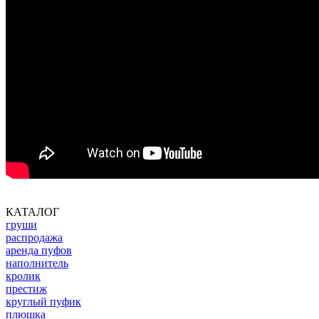
КАТАЛОГ
груши
распродажа
аренда пуфов
наполнитель
кролик
престиж
круглый пуфик
плюшка