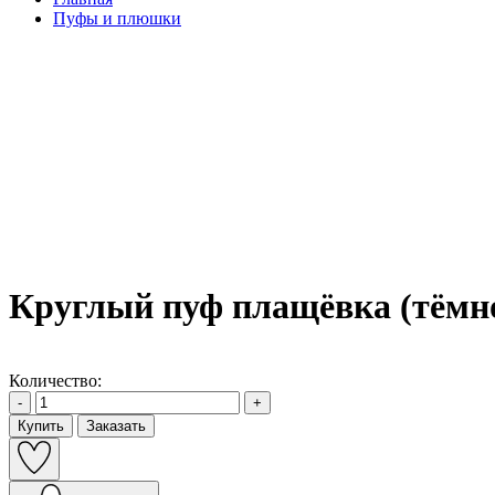
Пуфы и плюшки
Круглый пуф плащёвка (тёмн
Количество:
-
+
Купить
Заказать