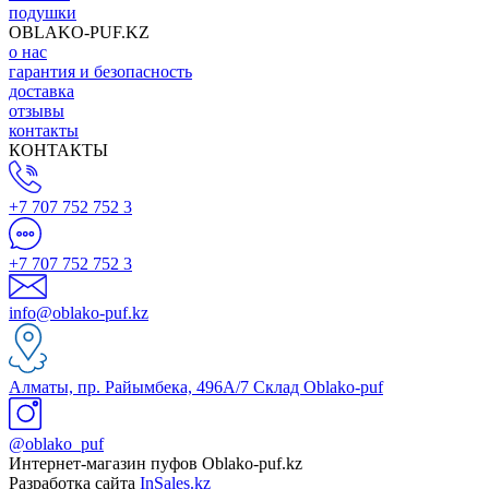
подушки
OBLAKO-PUF.KZ
о нас
гарантия и безопасность
доставка
отзывы
контакты
КОНТАКТЫ
+7 707 752 752 3
+7 707 752 752 3
info@oblako-puf.kz
Алматы, пр. Райымбека, 496А/7 Склад Oblako-puf
@oblako_puf
Интернет-магазин пуфов Oblako-puf.kz
Разработка сайта
InSales.kz