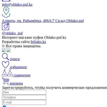
info@oblako-puf.kz
Алматы, пр. Райымбека, 496А/7 Склад Oblako-puf
@oblako_puf
Интернет-магазин пуфов Oblako-puf.kz
Разработка сайта
InSales.kz
© Все права защищены.
поиск
избранное
сравнение
корзина
Зарегистрируйтесь, чтобы получить коммерческое предложени