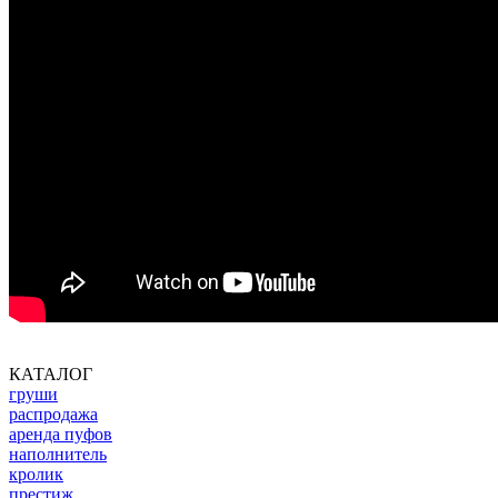
КАТАЛОГ
груши
распродажа
аренда пуфов
наполнитель
кролик
престиж