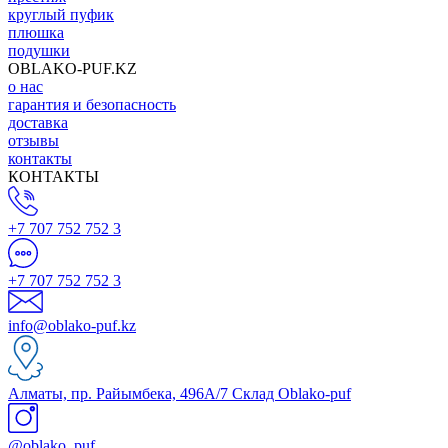
круглый пуфик
плюшка
подушки
OBLAKO-PUF.KZ
о нас
гарантия и безопасность
доставка
отзывы
контакты
КОНТАКТЫ
+7 707 752 752 3
+7 707 752 752 3
info@oblako-puf.kz
Алматы, пр. Райымбека, 496А/7 Склад Oblako-puf
@oblako_puf