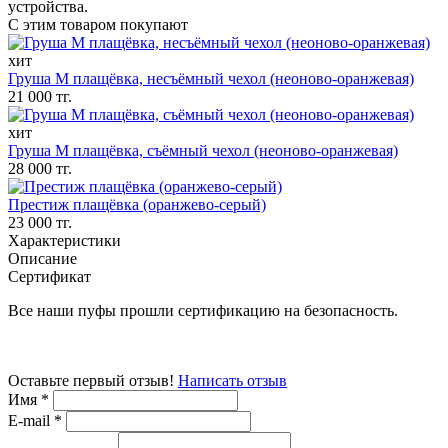
устройства.
С этим товаром покупают
хит
Груша M плащёвка, несъёмный чехол (неоново-оранжевая)
21 000 тг.
хит
Груша M плащёвка, съёмный чехол (неоново-оранжевая)
28 000 тг.
Престиж плащёвка (оранжево-серый)
23 000 тг.
Характеристики
Описание
Сертификат
Все наши пуфы прошли сертификацию на безопасность.
Оставьте первый отзыв!
Написать отзыв
Имя
*
E-mail
*